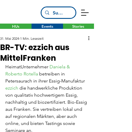
HUs
Events
Stories
31. Mai 2024
1 Min. Lesezeit
BR-TV: ezzich aus
MittelFranken
HeimatUnternehmer 
Daniela & 
Roberto Rotella
 betreiben in 
Petersaurach in ihrer Essig-Manufaktur 
ezzich
 die handwerkliche Produktion 
von qualitativ hochwertigem Essig, 
nachhaltig und biozertifiziert. Bio-Essig 
aus Franken. Sie vertreiben lokal und 
auf regionalen Märkten, aber auch 
online, und bieten Tastings sowie 
Seminare an.