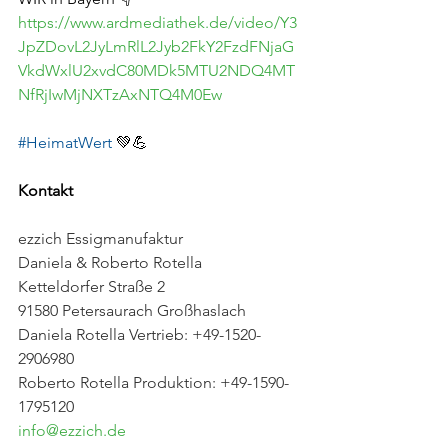
https://www.ardmediathek.de/video/Y3
JpZDovL2JyLmRlL2Jyb2FkY2FzdFNjaG
VkdWxlU2xvdC80MDk5MTU2NDQ4MT
NfRjIwMjNXTzAxNTQ4M0Ew
#HeimatWert
 💚💪
Kontakt
ezzich Essigmanufaktur
Daniela & Roberto Rotella
Ketteldorfer Straße 2
91580 Petersaurach Großhaslach
Daniela Rotella Vertrieb: +49-1520-
2906980
Roberto Rotella Produktion: +49-1590-
1795120
info@ezzich.de