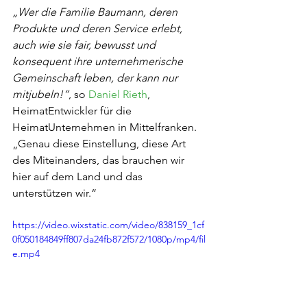
„Wer die Familie Baumann, deren 
Produkte und deren Service erlebt, 
auch wie sie fair, bewusst und 
konsequent ihre unternehmerische 
Gemeinschaft leben, der kann nur 
mitjubeln!“
, so 
Daniel Rieth
, 
HeimatEntwickler für die 
HeimatUnternehmen in Mittelfranken. 
„Genau diese Einstellung, diese Art 
des Miteinanders, das brauchen wir 
hier auf dem Land und das 
unterstützen wir.“
https://video.wixstatic.com/video/838159_1cf
0f050184849ff807da24fb872f572/1080p/mp4/fil
e.mp4