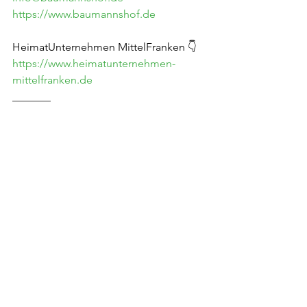
https://www.baumannshof.de
HeimatUnternehmen MittelFranken 👇
https://www.heimatunternehmen-
mittelfranken.de
_______
#HeimatUnternehmenBayern
#MittelFranken
#HUMF
#HeimatWert
#miteinander
#austausch
#ermutigung
#inspiration
#netzwerken
#networking
#unternehmertum
#wachstum
Alle ansehen
Aktuelle Beiträge