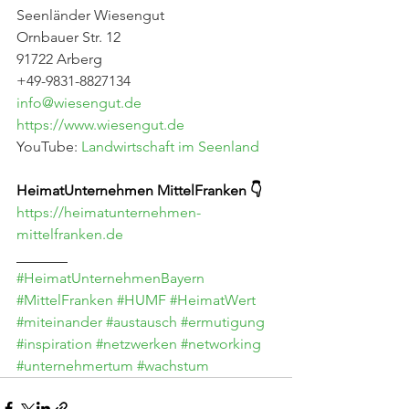
Seenländer Wiesengut
Ornbauer Str. 12
91722 Arberg
+49-9831-8827134
info@wiesengut.de
https://www.wiesengut.de
YouTube: 
Landwirtschaft im Seenland
HeimatUnternehmen MittelFranken 👇
https://heimatunternehmen-
mittelfranken.de
_______
#HeimatUnternehmenBayern
#MittelFranken
#HUMF
#HeimatWert
#miteinander
#austausch
#ermutigung
#inspiration
#netzwerken
#networking
#unternehmertum
#wachstum