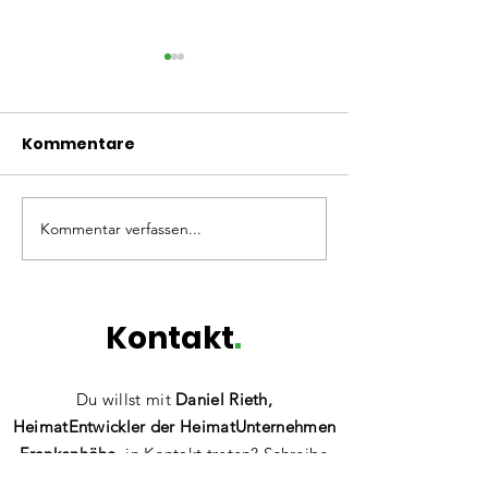
Kommentare
Kommentar verfassen...
Kunstmühle
HU Forum 2026
Flachslanden: Ein Ort
Energiebad in
in Entwicklung
Riedenburg
Kontakt
.
Du willst mit
Daniel Rieth,
HeimatEntwickler der HeimatUnternehmen
Frankenhöhe,
in Kontakt treten? Schreibe
gerne mit Fragen, Anregungen
oder