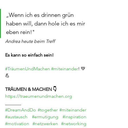
„
Wenn ich es drinnen grün 
haben will, dann hole ich es mir 
eben rein!"
Andrea heute beim Treff
Es kann so einfach sein!
#TräumenUndMachen
#miteinander
! 💚
💪
TRÄUMEN & MACHEN 👇
https://traeumenundmachen.org
_______
#DreamAndDo
#together
#miteinander
#austausch
#ermutigung
#inspiration
#motivation
#netzwerken
#networking