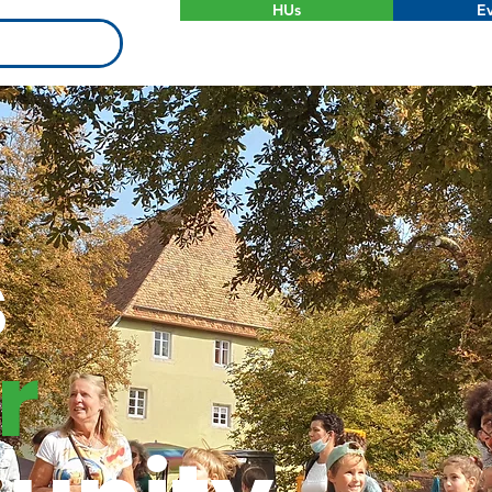
HUs
Ev
s
r