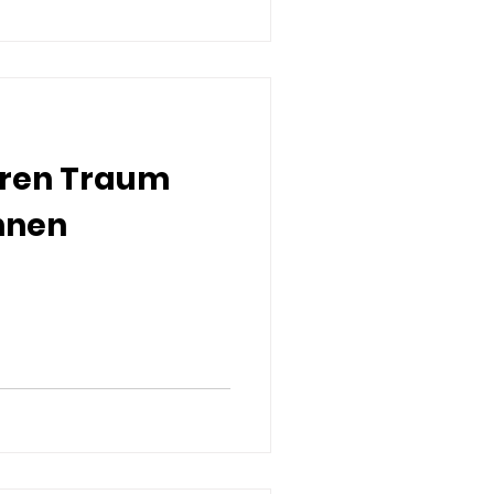
hren Traum
hnen