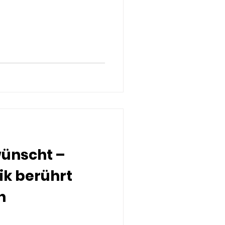
wünscht –
k berührt
n