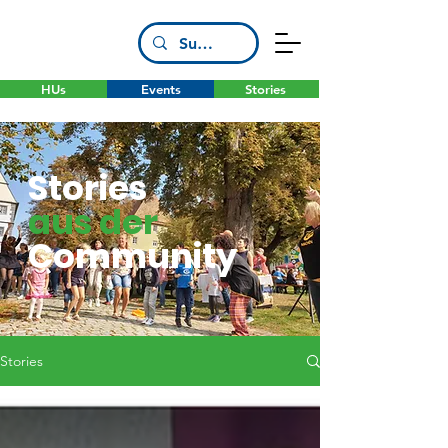
HUs
Events
Stories
Stories
aus der
Community
Stories