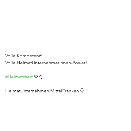
Volle Kompetenz!
Volle HeimatUnternehmerinnen-Power!
#HeimatWert
 💚💪
HeimatUnternehmen MittelFranken 👇
https://www.heimatunternehmen-
mittelfranken.de
_______
#HeimatUnternehmenBayern
#MittelFranken
#HUMF
#HeimatWert