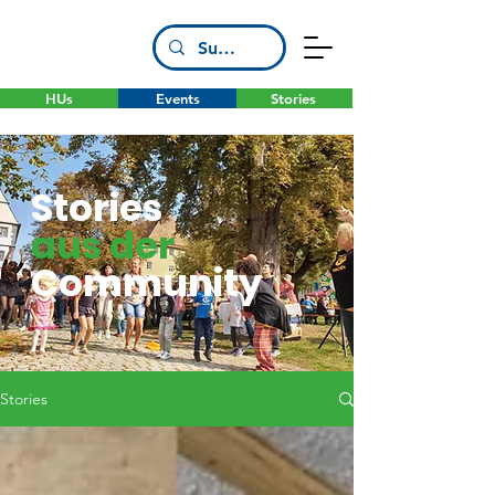
HUs
Events
Stories
Stories
aus der
Community
Stories