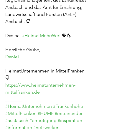
Regionalmanagement des Landkreises 
Ansbach und das Amt für Ernährung, 
Landwirtschaft und Forsten (AELF) 
Ansbach. 👏
Das hat 
#HeimatMehrWert
 💚💪
Herzliche Grüße,
Daniel
HeimatUnternehmen in MittelFranken 
👇
https://www.heimatunternehmen-
mittelfranken.de
_______
#HeimatUnternehmen
#Frankenhöhe
#MittelFranken
#HUMF
#miteinander
#austausch
#ermutigung
#inspiration
#information
#netzwerken