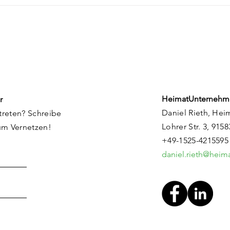
Kunstmühle
HU F
Flachslanden: Ein Ort in
Ene
Entwicklung
Rie
HeimatUnternehm
r
Daniel Rieth, Hei
treten? Schreibe
Lohrer Str. 3, 915
um Vernetzen!
+49-1525-4215595
daniel.rieth@hei