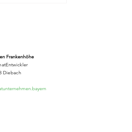
orum 2026: Ein
rgiebad in
denburg
en Frankenhöhe
matEntwickler
83 Diebach
matunternehmen.bayern