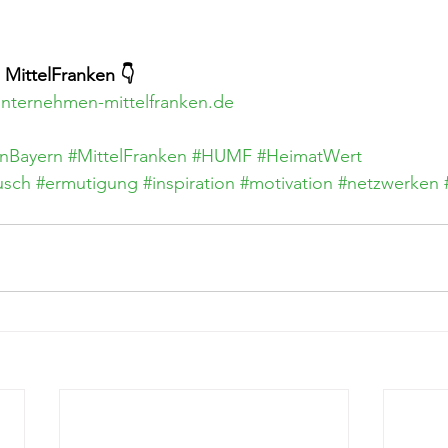
MittelFranken 👇
nternehmen-mittelfranken.de
nBayern
#MittelFranken
#HUMF
#HeimatWert
usch
#ermutigung
#inspiration
#motivation
#netzwerken