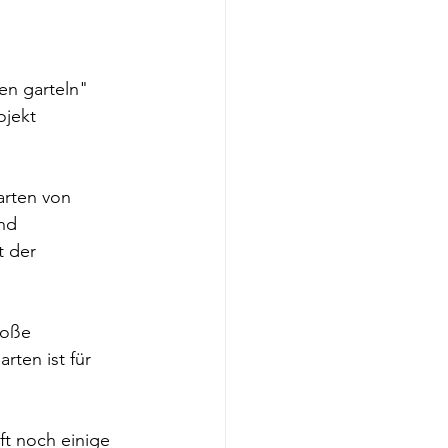
en garteln" 
jekt 
arten von 
nd 
 der 
roße 
ten ist für 
ft noch einige 