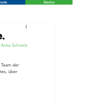
ents
Stories
Menu
.
 
Anke Schrenk
 Team der 
tes, über 