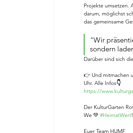
Projekte umsetzen. 
darum, möglichst sch
das gemeinsame Ges
"Wir präsentie
sondern lade
Darüber sind sich di
👉 Und mitmachen un
Uhr. Alle Infos
👇
https://www.kulturg
Der KulturGarten Rot
We 💚 
#HeimatWert
Euer Team HUMF