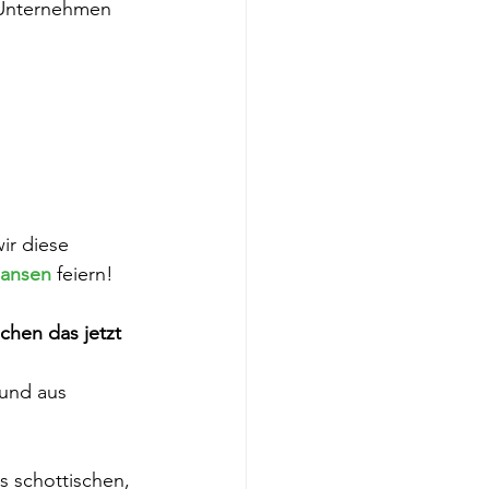
Unternehmen 
ir diese 
Hansen
 feiern!
hen das jetzt 
und aus 
aus schottischen, 