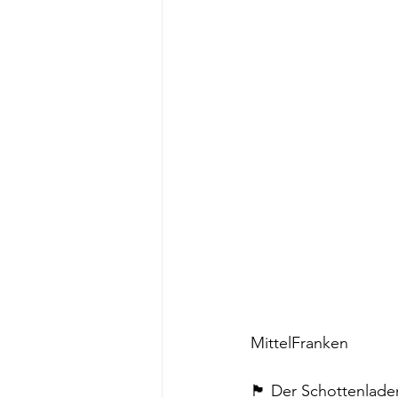
MittelFranken
🏴󠁧󠁢󠁳󠁣󠁴󠁿 Der Sch