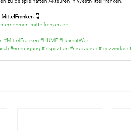
en zu beispielhaften Akteuren in WestMittelFranken.
MittelFranken 👇
nternehmen-mittelfranken.de
n
#MittelFranken
#HUMF
#HeimatWert
usch
#ermutigung
#inspiration
#motivation
#netzwerken