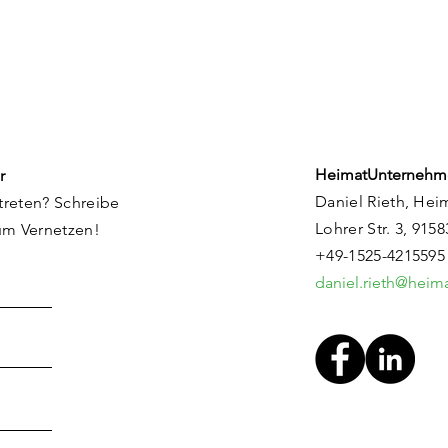
Flachslanden: Ein Ort in
Ene
Entwicklung
Rie
HeimatUnternehm
r
Daniel Rieth, Hei
treten? Schreibe
Lohrer Str. 3, 915
um Vernetzen!
+49-1525-4215595
daniel.rieth@hei