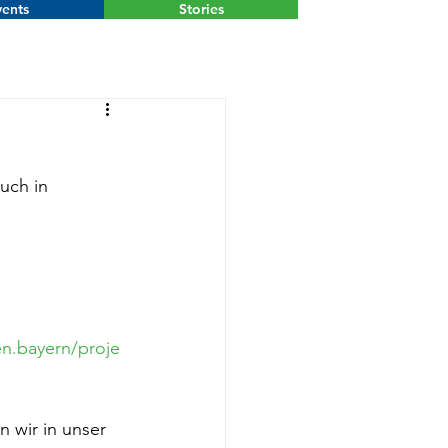
ents
Stories
Menu
uch in 
n.bayern/proje
 wir in unser 