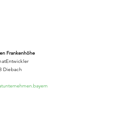
rgiebad in
denburg
en Frankenhöhe
matEntwickler
83 Diebach
matunternehmen.bayern