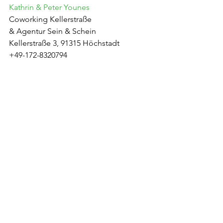
Kathrin & Peter Younes
Coworking Kellerstraße
& Agentur Sein & Schein
Kellerstraße 3, 91315 Höchstadt
+49-172-8320794
coworking.kellerstrasse@gmail.com
https://cowoke.de
HeimatUnternehmen MittelFranken 👇
https://www.heimatunternehmen-
mittelfranken.de
_______
#HeimatUnternehmenBayern
#MittelFranken
#HUMF
#HeimatWert
#miteinander
#austausch
#ermutigung
#inspiration
#netzwerken
#networking
#unternehmertum
#wachstum