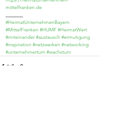
mittelfranken.de
_______
#HeimatUnternehmenBayern
#MittelFranken
#HUMF
#HeimatWert
#miteinander
#austausch
#ermutigung
#inspiration
#netzwerken
#networking
#unternehmertum
#wachstum
Alle ansehen
Aktuelle Beiträge