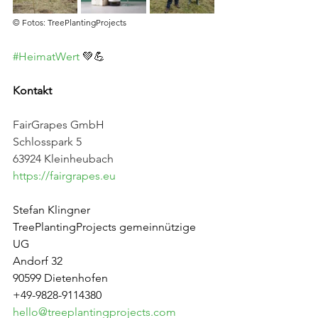
© Fotos: TreePlantingProjects
#HeimatWert
 💚💪
Kontakt
FairGrapes GmbH
Schlosspark 5
63924 Kleinheubach
https://fairgrapes.eu
Stefan Klingner
TreePlantingProjects gemeinnützige 
UG
Andorf 32
90599 Dietenhofen
+49-9828-9114380
hello@treeplantingprojects.com