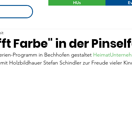
HUs
Ev
it
fft Farbe" in der Pinsel
rien-Programm in Bechhofen gestaltet 
HeimatUnterneh
it Holzbildhauer Stefan Schindler zur Freude vieler Kin