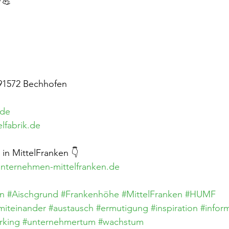
💪
, 91572 Bechhofen
.de
lfabrik.de
n MittelFranken 👇
nternehmen-mittelfranken.de
n
#Aischgrund
#Frankenhöhe
#MittelFranken
#HUMF
miteinander
#austausch
#ermutigung
#inspiration
#infor
rking
#unternehmertum
#wachstum