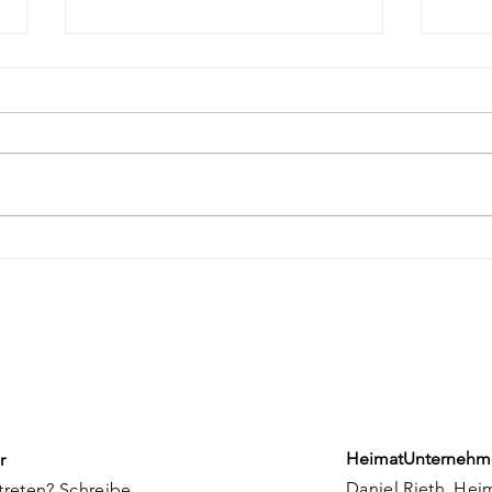
Kunstmühle
HU F
Flachslanden: Ein Ort in
Ene
Entwicklung
Rie
HeimatUnternehm
r
Daniel Rieth, Hei
treten? Schreibe