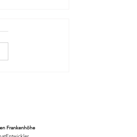
orum 2026: Ein
rgiebad in
denburg
en Frankenhöhe
matEntwickler