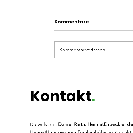
Kommentare
Kommentar verfassen...
Potenzialentfaltung @
Die Pinselfabrik
Kontakt
.
Du willst mit
Daniel Rieth, HeimatEntwickler de
HeimatUnternehmen Frankenhöhe,
in Kontakt 