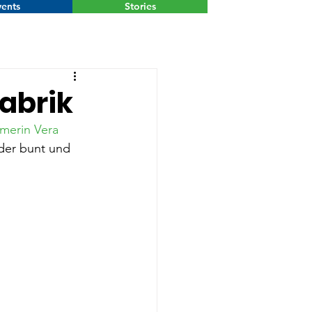
ents
Stories
Menu
fabrik
merin Vera 
der bunt und 