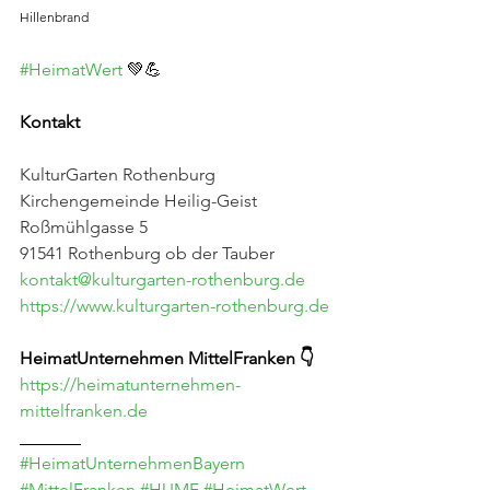
Hillenbrand
#HeimatWert
 💚💪
Kontakt
KulturGarten Rothenburg
Kirchengemeinde Heilig-Geist
Roßmühlgasse 5
91541 Rothenburg ob der Tauber
kontakt@kulturgarten-rothenburg.de
https://www.kulturgarten-rothenburg.de
HeimatUnternehmen MittelFranken 👇
https://heimatunternehmen-
mittelfranken.de
_______
#HeimatUnternehmenBayern
#MittelFranken
#HUMF
#HeimatWert