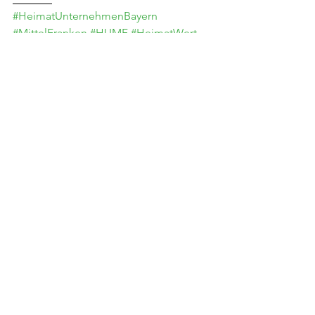
#HeimatUnternehmenBayern
#MittelFranken
#HUMF
#HeimatWert
#miteinander
#austausch
#ermutigung
#inspiration
#netzwerken
#networking
#unternehmertum
#wachstum
Alle ansehen
Aktuelle Beiträge