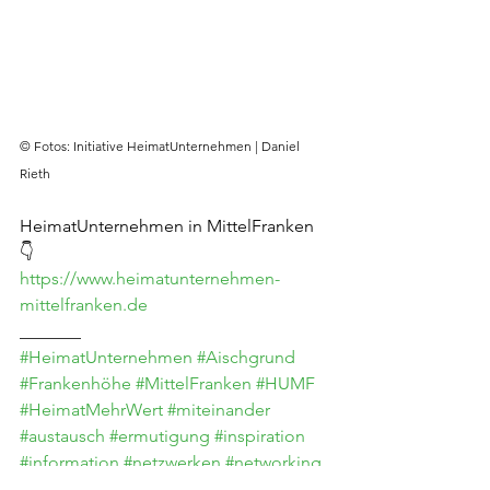
© Fotos: Initiative HeimatUnternehmen | Daniel 
Rieth
HeimatUnternehmen in MittelFranken 
👇
https://www.heimatunternehmen-
mittelfranken.de
_______
#HeimatUnternehmen
#Aischgrund
#Frankenhöhe
#MittelFranken
#HUMF
#HeimatMehrWert
#miteinander
#austausch
#ermutigung
#inspiration
#information
#netzwerken
#networking
#unternehmertum
#wachstum