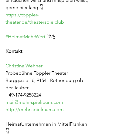
eintauchen willst und mitspielen willst, 
gerne hier lang 👇
https://toppler-
theater.de/theaterspielclub
#HeimatMehrWert
 💚💪
Kontakt
Christina Wehner
Probebühne Toppler Theater
Burggasse 16, 91541 Rothenburg ob 
der Tauber
+49-174-9258224
mail@mehr-spielraum.com
http://mehr-spielraum.com
HeimatUnternehmen in MittelFranken 
👇