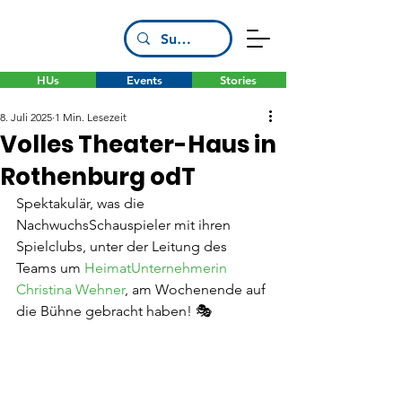
HUs
Events
Stories
8. Juli 2025
1 Min. Lesezeit
Volles Theater-Haus in
Rothenburg odT
Spektakulär, was die 
NachwuchsSchauspieler mit ihren 
Spielclubs, unter der Leitung des 
Teams um 
HeimatUnternehmerin 
Christina Wehner
, am Wochenende auf 
die Bühne gebracht haben! 🎭