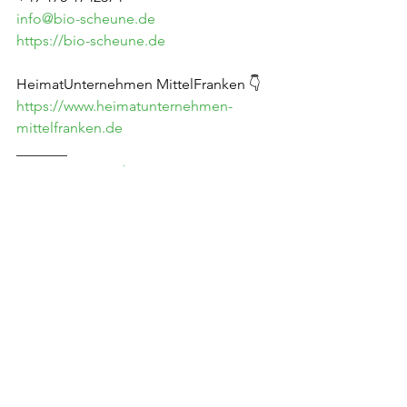
info@bio-scheune.de
https://bio-scheune.de
HeimatUnternehmen MittelFranken 👇
https://www.heimatunternehmen-
mittelfranken.de
_______
#HeimatUnternehmenBayern
#MittelFranken
#HUMF
#HeimatWert
#miteinander
#austausch
#ermutigung
#inspiration
#information
#netzwerken
#networking
#unternehmertum
#wachstum