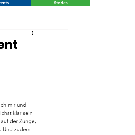
ents
Stories
Menu
ent
ich mir und 
hst klar sein 
 auf der Zunge, 
r. Und zudem 