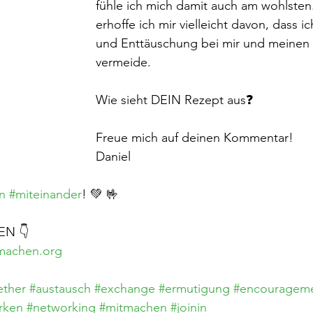
fühle ich mich damit auch am wohlste
erhoffe ich mir vielleicht davon, dass i
und Enttäuschung bei mir und meinen
vermeide.
Wie sieht DEIN Rezept aus❓
Freue mich auf deinen Kommentar!
Daniel
n
#miteinander
! 💚 🤟
N 👇
machen.org
ether
#austausch
#exchange
#ermutigung
#encouragem
rken
#networking
#mitmachen
#joinin