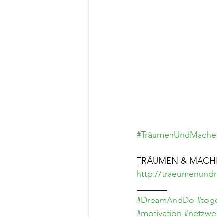
#TräumenUndMache
TRÄUMEN & MACHE
http://traeumenund
_______
#DreamAndDo
#tog
#motivation
#netzwe