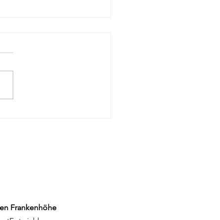
orum 2026: Ein
rgiebad in
denburg
en Frankenhöhe