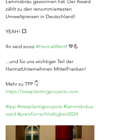
Lammsbräu gewonnen hat. Der Award 
zählt zu den renommiertesten 
Umweltpreisen in Deutschland!
YEAH! 💥
Ihr seid sooo 
#HeimatWert
! 💚💪
...und für uns wichtiger Teil der 
HeimatUnternehmen MittelFranken!
Mehr zu TPP 👇
https://treeplantingprojects.com
#tpp
#treeplantigprojects
#lammsbräua
ward
#preisfürnachhaltigkeit2024