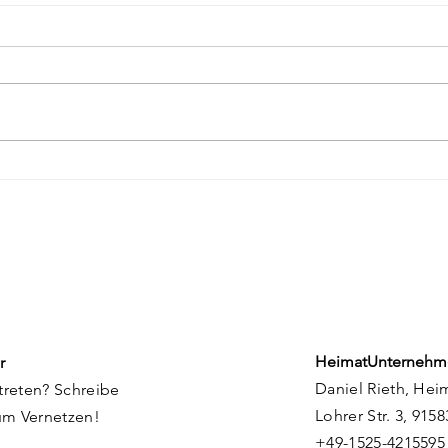
Kunstmühle
HU F
Flachslanden: Ein Ort in
Ene
Entwicklung
Rie
HeimatUnternehm
r
Daniel Rieth, Hei
treten? Schreibe
Lohrer Str. 3, 915
um Vernetzen!
+49-1525-4215595