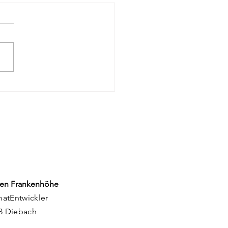
orum 2026: Ein
rgiebad in
denburg
en Frankenhöhe
matEntwickler
83 Diebach