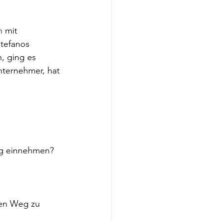
h
 mit 
tefanos 
, ging es 
Unternehmer, hat 
ng einnehmen?
nen Weg zu 