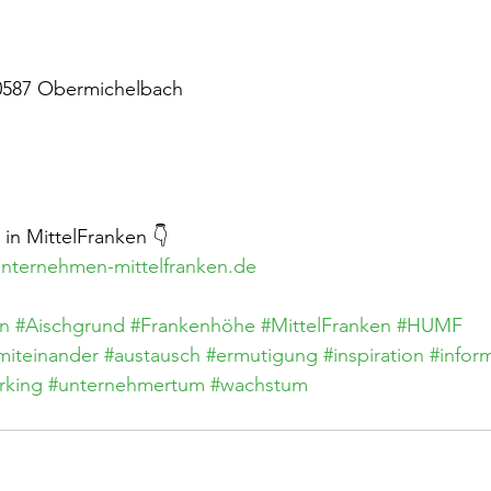
90587 Obermichelbach
n MittelFranken 👇
nternehmen-mittelfranken.de
n
#Aischgrund
#Frankenhöhe
#MittelFranken
#HUMF
miteinander
#austausch
#ermutigung
#inspiration
#infor
rking
#unternehmertum
#wachstum