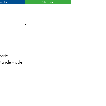
ents
Stories
Menu
keit, 
Kunde - oder 